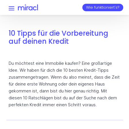
Wie funktioniert's?
10 Tipps für die Vorbereitung
auf deinen Kredit
Du möchtest eine Immobilie kaufen? Eine großartige
Idee. Wir haben für dich die 10 besten Kredit-Tipps
zusammengetragen. Wenn du also meinst, dass die Zeit
für deine erste Wohnung oder dein eigenes Haus
gekommen ist, dann bist du hier genau richtig. Mit
diesen 10 Ratschlägen bist du auf der Suche nach dem
perfekten Kredit immer einen Schritt voraus.