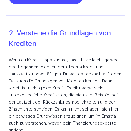
2. Verstehe die Grundlagen von
Krediten
Wenn du Kredit-Tipps suchst, hast du vielleicht gerade
erst begonnen, dich mit dem Thema Kredit und
Hauskauf zu beschäftigen. Du solltest deshalb auf jeden
Fall auch die Grundlagen von Krediten kennen. Denn:
Kredit ist nicht gleich Kredit. Es gibt sogar viele
unterschiedliche Kreditarten, die sich zum Beispiel bei
der Laufzeit, der Rückzahlungsmöglichkeiten und der
Zinsen unterscheiden. Es kann nicht schaden, sich hier
ein gewisses Grundwissen anzueignen, um im Ernstfall
auch zu verstehen, wovon dein Finanzierungsexperte
spricht.