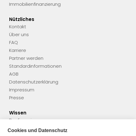
Immobilienfinanzierung
Nützliches
Kontakt
Über uns
FAQ
Karriere
Partner werden
Standardinformationen
AGB
Datenschutzerklärung
Impressum
Presse
Wissen
Baufinanzierung
Finanzierung
Cookies und Datenschutz
Gut zu wissen