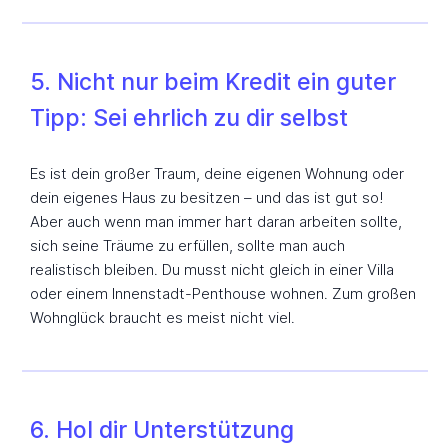
5. Nicht nur beim Kredit ein guter
Tipp: Sei ehrlich zu dir selbst
Es ist dein großer Traum, deine eigenen Wohnung oder
dein eigenes Haus zu besitzen – und das ist gut so!
Aber auch wenn man immer hart daran arbeiten sollte,
sich seine Träume zu erfüllen, sollte man auch
realistisch bleiben. Du musst nicht gleich in einer Villa
oder einem Innenstadt-Penthouse wohnen. Zum großen
Wohnglück braucht es meist nicht viel.
6. Hol dir Unterstützung