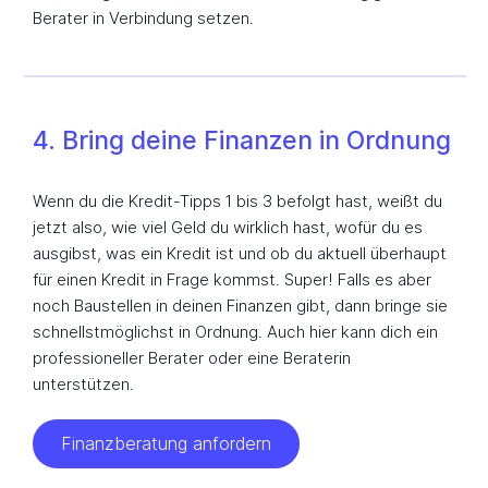
Berater in Verbindung setzen.
4. Bring deine Finanzen in Ordnung
Wenn du die Kredit-Tipps 1 bis 3 befolgt hast, weißt du
jetzt also, wie viel Geld du wirklich hast, wofür du es
ausgibst, was ein Kredit ist und ob du aktuell überhaupt
für einen Kredit in Frage kommst. Super! Falls es aber
noch Baustellen in deinen Finanzen gibt, dann bringe sie
schnellstmöglichst in Ordnung. Auch hier kann dich ein
professioneller Berater oder eine Beraterin
unterstützen.
Finanzberatung anfordern