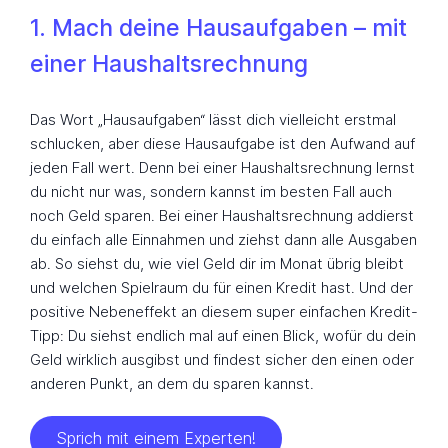
1. Mach deine Hausaufgaben – mit
einer Haushaltsrechnung
Das Wort „Hausaufgaben“ lässt dich vielleicht erstmal
schlucken, aber diese Hausaufgabe ist den Aufwand auf
jeden Fall wert. Denn bei einer Haushaltsrechnung lernst
du nicht nur was, sondern kannst im besten Fall auch
noch Geld sparen. Bei einer Haushaltsrechnung addierst
du einfach alle Einnahmen und ziehst dann alle Ausgaben
ab. So siehst du, wie viel Geld dir im Monat übrig bleibt
und welchen Spielraum du für einen Kredit hast. Und der
positive Nebeneffekt an diesem super einfachen Kredit-
Tipp: Du siehst endlich mal auf einen Blick, wofür du dein
Geld wirklich ausgibst und findest sicher den einen oder
anderen Punkt, an dem du sparen kannst.
Sprich mit einem Experten!