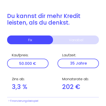
Du kannst dir mehr Kredit
leisten, als du denkst.
Fix
Variabel
Kaufpreis
:
Laufzeit
:
Zins ab
:
Monatsrate ab
:
3,3
%
202
€
> Finanzierungsbeispiel