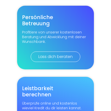
Persönliche
Betreuung
Profitiere von unserer kostenlosen
Beratung und Abwicklung mit deiner
Wunschbank.
Lass dich beraten
Leistbarkeit
berechnen
Überprüfe online und kostenlos
wieviel Kredit du dir leisten kannst.