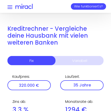
Wie funktioniert's?
Kreditrechner - Vergleiche
deine Hausbank mit vielen
weiteren Banken
Fix
Variabel
Kaufpreis
:
Laufzeit
:
Zins ab
:
Monatsrate ab
:
3,3
%
1294
€