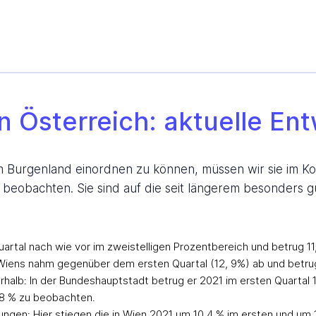
n Österreich: aktuelle En
 Burgenland einordnen zu können, müssen wir sie im Kon
eobachten. Sie sind auf die seit längerem besonders gü
artal nach wie vor im zweistelligen Prozentbereich und betrug 11
 Wiens nahm gegenüber dem ersten Quartal (12, 9%) ab und betrug
erhalb: In der Bundeshauptstadt betrug er 2021 im ersten Quartal 
,8 % zu beobachten.
en: Hier stiegen die in Wien 2021 um 10,4 % im ersten und um 1