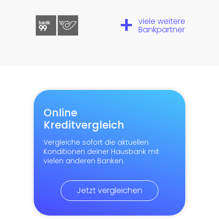
+
viele weitere
Bankpartner
Online
Kreditvergleich
Vergleiche sofort die aktuellen
Konditionen deiner Hausbank mit
vielen anderen Banken.
Jetzt vergleichen