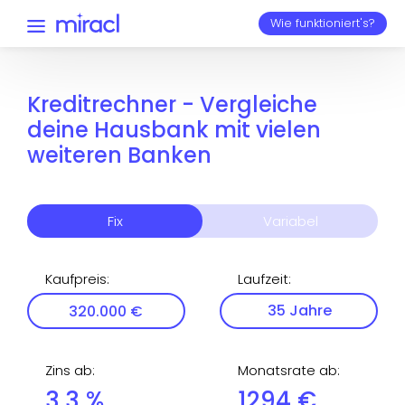
Wie funktioniert's?
Kreditrechner - Vergleiche
deine Hausbank mit vielen
weiteren Banken
Fix
Variabel
Kaufpreis
:
Laufzeit
:
Zins ab
:
Monatsrate ab
:
3,3
%
1294
€