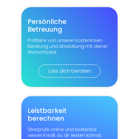
Persönliche
Betreuung
Profitiere von unserer kostenlosen
Beratung und Abwicklung mit deiner
Wunschbank.
Lass dich beraten
Leistbarkeit
berechnen
Überprüfe online und kostenlos
wieviel Kredit du dir leisten kannst.